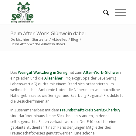
Beim After-Work-Glühwein dabei
Du bist hier:
Startseite
/
Aktuelles
/
Blog
/
Beim After-Work-Glühwein dabei
Das
Weingut Würtzberg
in Serrig
hat zum
After-Work-Glühwei
n
eingeladen und die
Allesnäher
(Projektgruppe der SeLe Serrig
Lebenswert eG) durfte mit einem Stand sich präsentieren. Im
weihnachtlichen Ambiente boten die Näherinnen weihnachtliche
Nähergebnisse sowie Serriger und Saarburg-Regional-Produkte für
die Besucher*innen an.
In Zusammenarbeit mit dem
Freundschaftskreis Serrig-Charbuy
sind darüber hinaus kleine Säckchen entstanden, in denen
selbstgemachte Seifen verkauft wurden. Der Erlös soll für eine
geplante Studienfahrt nach Paris der jungen Mitglieder des
Freundschaftkreises genutzt werden. Eine schöne